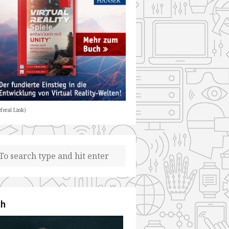
feral Link)
ch