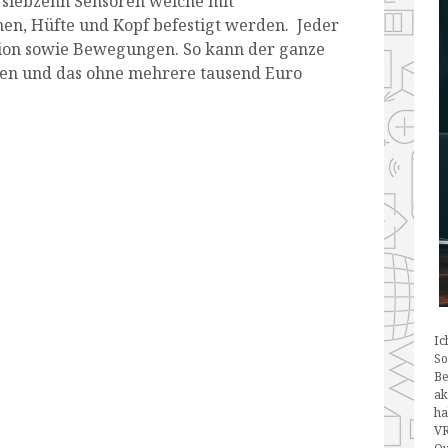
bis siebzehn Sensoren welche mit
nen, Hüfte und Kopf befestigt werden. Jeder
tion sowie Bewegungen. So kann der ganze
en und das ohne mehrere tausend Euro
Ic
So
Be
ak
ha
VR