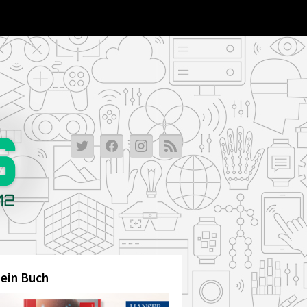
Priovr-
Priovr-
Priovr-
Priovr-
ganzkoerper-
ganzkoerper-
ganzkoerper-
ganzkoerper-
tracking-
tracking-
tracking-
tracking-
fuer-
fuer-
fuer-
fuer-
jedermann
jedermann
jedermann
jedermann
ein Buch