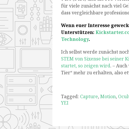
für viele zunächst nach viel G
dass vergleichbare professione
Wenn euer Interesse geweckt
Unterstützen:
Kickstarter.c
Technology
.
Ich selbst werde zunächst noc
STEM von Sixense bei seiner 
startet, so zeigen wird
. – Auch
Tier“ mehr zu erhalten, also et
Tagged:
Capture
,
Motion
,
Ocul
YEI