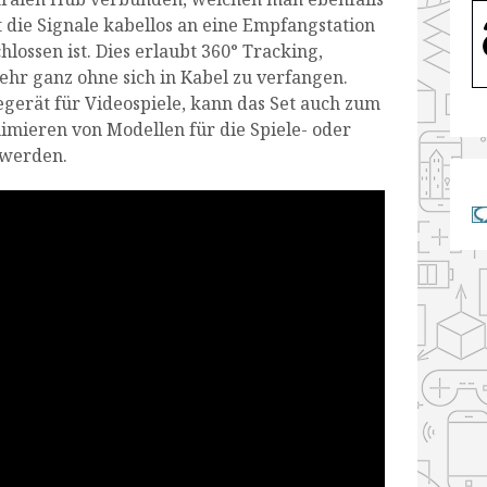
 die Signale kabellos an eine Empfangstation
ossen ist. Dies erlaubt 360° Tracking,
ehr ganz ohne sich in Kabel zu verfangen.
gerät für Videospiele, kann das Set auch zum
imieren von Modellen für die Spiele- oder
 werden.