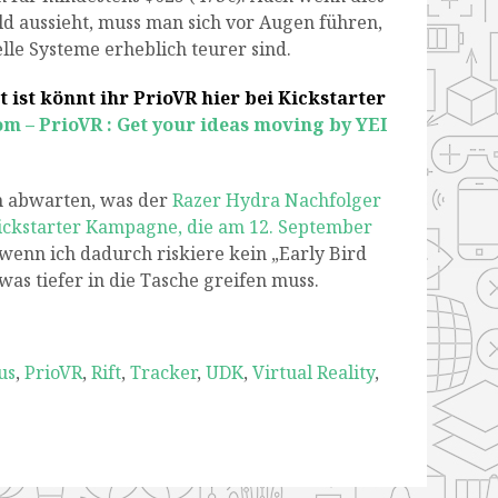
eld aussieht, muss man sich vor Augen führen,
lle Systeme erheblich teurer sind.
 ist könnt ihr PrioVR hier bei Kickstarter
om – PrioVR : Get your ideas moving by YEI
h abwarten, was der
Razer Hydra Nachfolger
Kickstarter Kampagne, die am 12. September
 wenn ich dadurch riskiere kein „Early Bird
was tiefer in die Tasche greifen muss.
us
,
PrioVR
,
Rift
,
Tracker
,
UDK
,
Virtual Reality
,