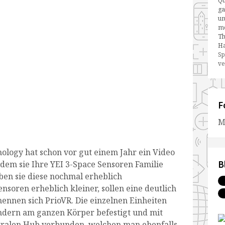
Qu
ga
un
me
Th
Ha
Sp
ve
F
M
nology hat schon vor gut einem Jahr ein Video
B
n dem sie Ihre YEI 3-Space Sensoren Familie
ben sie diese nochmal erheblich
ensoren erheblich kleiner, sollen eine deutlich
nennen sich PrioVR. Die einzelnen Einheiten
ndern am ganzen Körper befestigt und mit
tralen Hub verbunden, welchen man ebenfalls