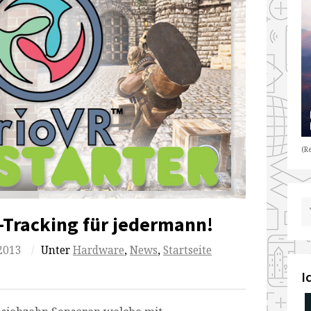
(Re
-Tracking für jedermann!
2013
/
Unter
Hardware
,
News
,
Startseite
I