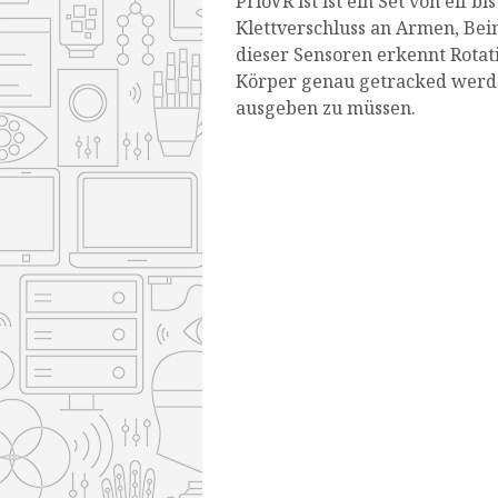
PrioVR ist ist ein Set von elf 
Klettverschluss an Armen, Bei
dieser Sensoren erkennt Rota
Körper genau getracked werd
ausgeben zu müssen.