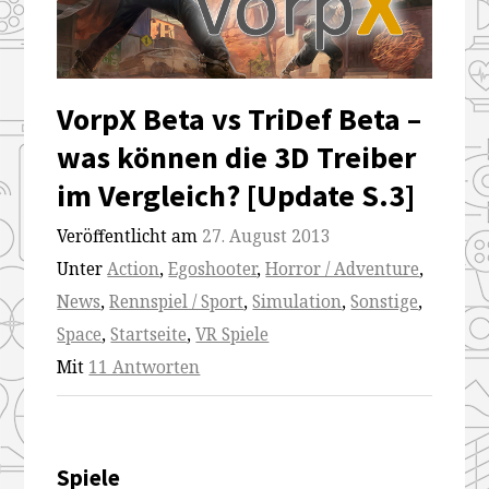
koennen-
koennen-
koennen-
koennen-
die-
die-
die-
die-
3d-
3d-
3d-
3d-
VorpX Beta vs TriDef Beta –
treiber-
treiber-
treiber-
treiber-
was können die 3D Treiber
im-
im-
im-
im-
im Vergleich? [Update S.3]
vergleich
vergleich
vergleich
vergleich
Veröffentlicht am
27. August 2013
Unter
Action
,
Egoshooter
,
Horror / Adventure
,
News
,
Rennspiel / Sport
,
Simulation
,
Sonstige
,
Space
,
Startseite
,
VR Spiele
Mit
11 Antworten
Spiele