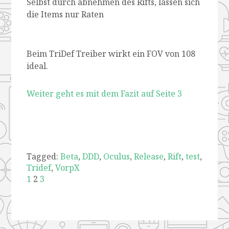
Selbst durch abnehmen des Rifts, lassen sich
die Items nur Raten
Beim TriDef Treiber wirkt ein FOV von 108
ideal.
Weiter geht es mit dem Fazit auf Seite 3
Tagged:
Beta
,
DDD
,
Oculus
,
Release
,
Rift
,
test
,
Tridef
,
VorpX
1
2
3