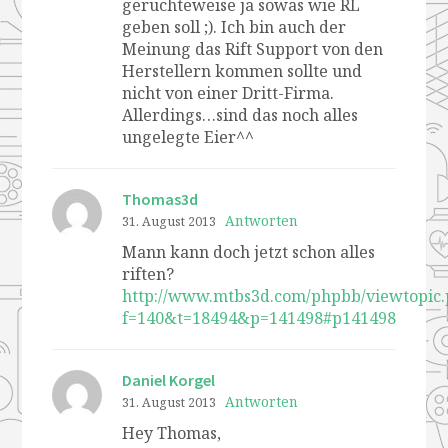
gerüchteweise ja sowas wie RL
geben soll ;). Ich bin auch der
Meinung das Rift Support von den
Herstellern kommen sollte und
nicht von einer Dritt-Firma.
Allerdings…sind das noch alles
ungelegte Eier^^
Thomas3d
Antworten
31. August 2013
Mann kann doch jetzt schon alles
riften?
http://www.mtbs3d.com/phpbb/viewtopic
f=140&t=18494&p=141498#p141498
Daniel Korgel
Antworten
31. August 2013
Hey Thomas,