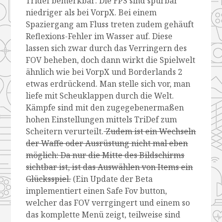
Tridef bemerkbar: Die FPS sind spürbar
niedriger als bei VorpX. Bei einem
Spaziergang am Fluss treten zudem gehäuft
Reflexions-Fehler im Wasser auf. Diese
lassen sich zwar durch das Verringern des
FOV beheben, doch dann wirkt die Spielwelt
ähnlich wie bei VorpX und Borderlands 2
etwas erdrückend. Man stelle sich vor, man
liefe mit Scheuklappen durch die Welt.
Kämpfe sind mit den zugegebenermaßen
hohen Einstellungen mittels TriDef zum
Scheitern verurteilt.
Zudem ist ein Wechseln
der Waffe oder Ausrüstung nicht mal eben
möglich: Da nur die Mitte des Bildschirms
sichtbar ist, ist das Auswählen von Items ein
Glücksspiel.
(Ein Update der Beta
implementiert einen Safe Fov button,
welcher das FOV verrgingert und einem so
das komplette Menü zeigt, teilweise sind