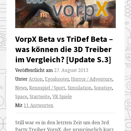
VorpX Beta vs TriDef Beta –
was können die 3D Treiber
im Vergleich? [Update S.3]
Veröffentlicht am
27. August 2013
Unter
Action
,
Egoshooter
,
Horror / Adventure
,
News
,
Rennspiel / Sport
,
Simulation
,
Sonstige
,
Space
,
Startseite
,
VR Spiele
Mit
11 Antworten
Still war es in den letzten Zeit um den 3rd
Party Treiber VorpX, der ursprünglich kurz