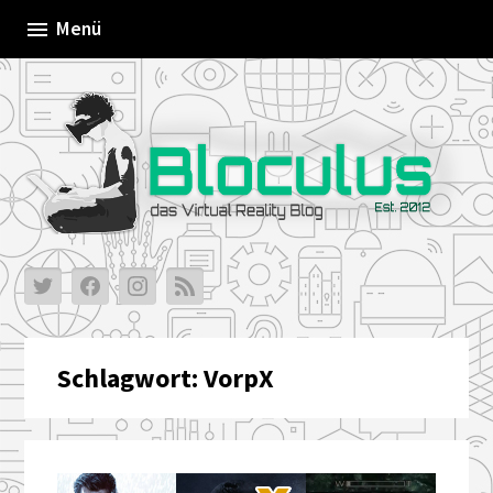
Skip
Menü
to
content
Schlagwort:
VorpX