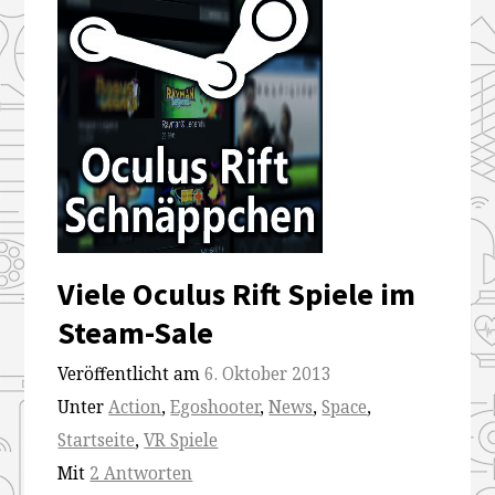
Viele Oculus Rift Spiele im
Steam-Sale
Veröffentlicht am
6. Oktober 2013
Unter
Action
,
Egoshooter
,
News
,
Space
,
Startseite
,
VR Spiele
Mit
2 Antworten