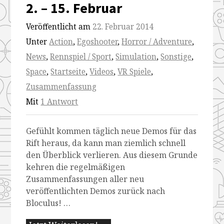
2. – 15. Februar
Veröffentlicht am
22. Februar 2014
Unter
Action
,
Egoshooter
,
Horror / Adventure
,
News
,
Rennspiel / Sport
,
Simulation
,
Sonstige
,
Space
,
Startseite
,
Videos
,
VR Spiele
,
Zusammenfassung
Mit
1 Antwort
Gefühlt kommen täglich neue Demos für das
Rift heraus, da kann man ziemlich schnell
den Überblick verlieren. Aus diesem Grunde
kehren die regelmäßigen
Zusammenfassungen aller neu
veröffentlichten Demos zurück nach
Bloculus! …