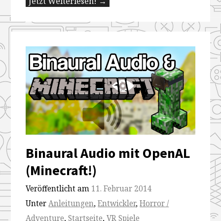
Jetzt Weiterlesen! →
Binaural Audio mit OpenAL
(Minecraft!)
Veröffentlicht am
11. Februar 2014
Unter
Anleitungen
,
Entwickler
,
Horror /
Adventure
,
Startseite
,
VR Spiele