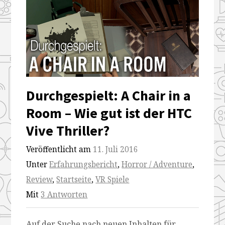
Durchgespielt: A Chair in a
Room – Wie gut ist der HTC
Vive Thriller?
Veröffentlicht am
11. Juli 2016
Unter
Erfahrungsbericht
,
Horror / Adventure
,
Review
,
Startseite
,
VR Spiele
Mit
3 Antworten
Auf der Suche nach neuen Inhalten für