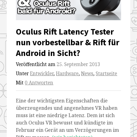
rift-
rift-
rift-
rift-
fuer-
fuer-
fuer-
fuer-
Oculus Rift Latency Tester
android-
android-
android-
android-
nun vorbestellbar & Rift für
in-
in-
in-
in-
Android in Sicht?
sichts
sichts
sichts
sichts
Veröffentlicht am
25. September 2013
Unter
Entwickler
,
Hardware
,
News
,
Startseite
Mit
0 Antworten
Eine der wichtigsten Eigenschaften die
überzeugendes und angenehmes VR haben
muss ist eine niedrige Latenz. Dem ist sich
auch Oculus VR bewusst und kündigte im
Februar ein Gerät an um Verzögerungen im