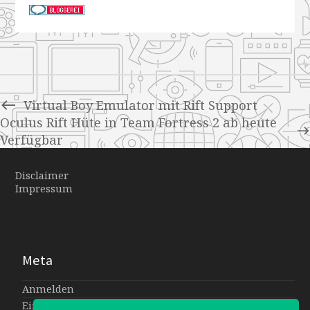
Virtual Boy Emulator mit Rift Support
Oculus Rift Hüte in Team Fortress 2 ab heute
Verfügbar
Disclaimer
Impressum
Meta
Anmelden
Eintrags-Feed