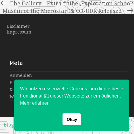
The Gallery – Extra frühe ‚Exploration School‘
Musem of the Microstar (& OR-UDK Released)
Disclaimer
Impressum
Meta
Anmelden
Eintrags-Feed
Wir nutzen essenzielle Cookies, um dir die beste
Kommentar-Feed
Funktionalität dieser Webseite zur ermöglichen.
WordPress.org
Mehr erfahren
Okay
Blogger Theme
by
WPExplorer
Powered by
WordPress