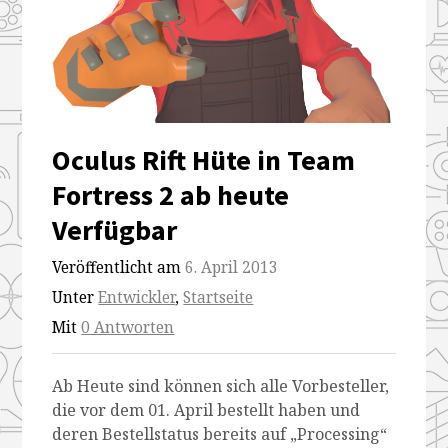
2-
2-
2-
2-
ab-
ab-
ab-
ab-
heute-
heute-
heute-
heute-
verfugbar
verfugbar
verfugbar
verfugbar
Oculus Rift Hüte in Team
Fortress 2 ab heute
Verfügbar
Veröffentlicht am
6. April 2013
Unter
Entwickler
,
Startseite
Mit
0 Antworten
Ab Heute sind können sich alle Vorbesteller,
die vor dem 01. April bestellt haben und
deren Bestellstatus bereits auf „Processing“