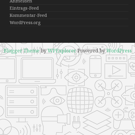
Anmelden
Eintrags-Feed
Kommentar-Feed
WordPress.org
Blogger Theme
by
WPExplorer
Powered by
WordPress