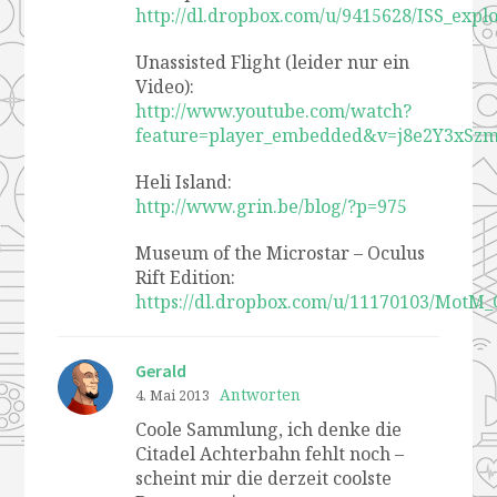
http://dl.dropbox.com/u/9415628/ISS_explo
Unassisted Flight (leider nur ein
Video):
http://www.youtube.com/watch?
feature=player_embedded&v=j8e2Y3xSz
Heli Island:
http://www.grin.be/blog/?p=975
Museum of the Microstar – Oculus
Rift Edition:
https://dl.dropbox.com/u/11170103/MotM_O
Gerald
Antworten
4. Mai 2013
Coole Sammlung, ich denke die
Citadel Achterbahn fehlt noch –
scheint mir die derzeit coolste