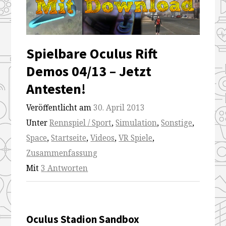
Spielbare Oculus Rift
Demos 04/13 – Jetzt
Antesten!
Veröffentlicht am
30. April 2013
Unter
Rennspiel / Sport
,
Simulation
,
Sonstige
,
Space
,
Startseite
,
Videos
,
VR Spiele
,
Zusammenfassung
Mit
3 Antworten
Oculus Stadion Sandbox