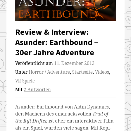
adventure
adventure
adventure
adventure
Review & Interview:
Asunder: Earthbound –
30er Jahre Adventure
Veröffentlicht am
11. Dezember 2013
Unter
Horror / Adventure
,
Startseite
,
Videos
,
VR Spiele
Mit
2 Antworten
Asunder: Earthbound von Aldin Dynamics,
den Machern des eindrucksvollen
Trial of
the Rift Drifter,
ist eher ein interaktiver Film
als ein Spiel, würden viele sagen. Mit Kopf-