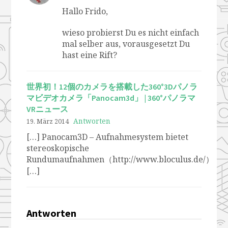
Hallo Frido,
wieso probierst Du es nicht einfach
mal selber aus, vorausgesetzt Du
hast eine Rift?
世界初！12個のカメラを搭載した360°3Dパノラ
マビデオカメラ「Panocam3d」 | 360°パノラマ
VRニュース
Antworten
19. März 2014
[…] Panocam3D – Aufnahmesystem bietet
stereoskopische
Rundumaufnahmen（http://www.bloculus.de/）
[…]
Antworten