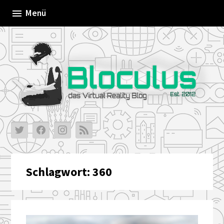
Skip
Menü
to
content
Schlagwort:
360