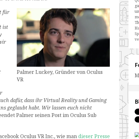
Qu
ga
 für
un
me
Th
 ist
Ha
y
Sp
ve
wir
F
r
Palmer Luckey, Gründer von Oculus
M
VR
er
uch dafür, dass ihr Virtual Reality und Gaming
B
ns geglaubt habt. Wir lassen euch nicht
eendet Palmer seinen Post im Oculus Sub
Facebook Oculus VR Inc., wie man
dieser Presse