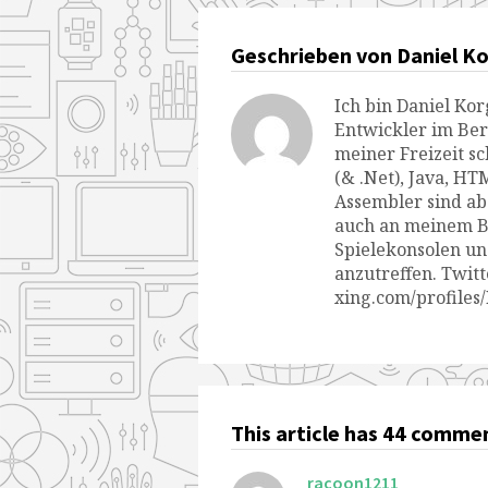
Geschrieben von Daniel Ko
Ich bin Daniel Kor
Entwickler im Ber
meiner Freizeit s
(& .Net), Java, H
Assembler sind ab
auch an meinem Ba
Spielekonsolen un
anzutreffen. Twit
xing.com/profiles
This article has 44 comme
racoon1211