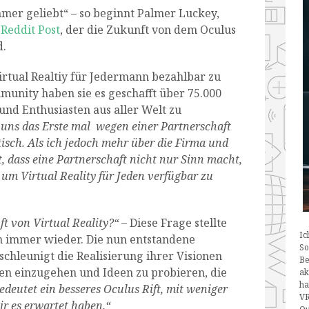
mmer geliebt“ – so beginnt Palmer Luckey,
 Reddit Post
, der die Zukunft von dem Oculus
d.
rtual Realtiy für Jedermann bezahlbar zu
munity haben sie es geschafft über 75.000
und Enthusiasten aus aller Welt zu
 uns
das Erste mal wegen einer Partnerschaft
isch. Als ich jedoch mehr über die Firma und
est, dass eine Partnerschaft nicht nur Sinn macht,
 um Virtual Reality für Jeden verfügbar zu
ft von Virtual Reality?“
– Diese Frage stellte
Ic
n immer wieder. Die nun entstandene
So
chleunigt die Realisierung ihrer Visionen
Be
en einzugehen und Ideen zu probieren, die
ak
ha
deutet ein besseres Oculus Rift, mit weniger
VR
r es erwartet haben.“