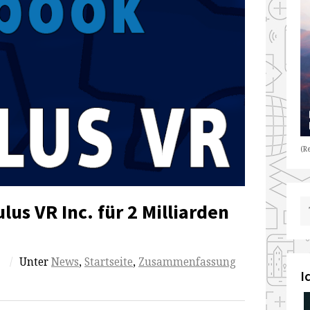
(Re
us VR Inc. für 2 Milliarden
/
Unter
News
,
Startseite
,
Zusammenfassung
I