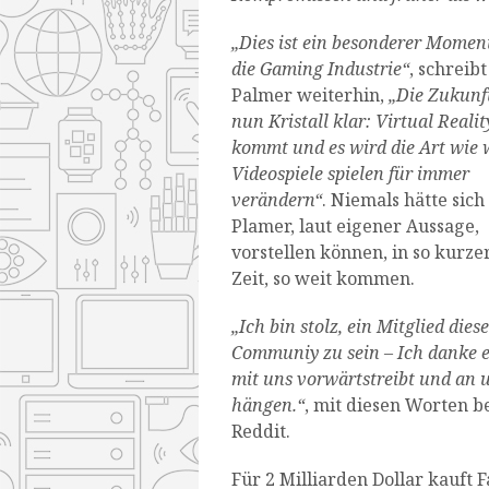
„Dies ist ein besonderer Moment
die Gaming Industrie“
, schreibt
Palmer weiterhin,
„Die Zukunft
nun Kristall klar: Virtual Realit
kommt und es wird die Art wie 
Videospiele spielen für immer
verändern“
. Niemals hätte sich
Plamer, laut eigener Aussage,
vorstellen können, in so kurze
Zeit, so weit kommen.
„Ich bin stolz, ein Mitglied dies
Communiy zu sein – Ich danke e
mit uns vorwärtstreibt und an u
hängen.“
, mit diesen Worten b
Reddit.
Für 2 Milliarden Dollar kauft 