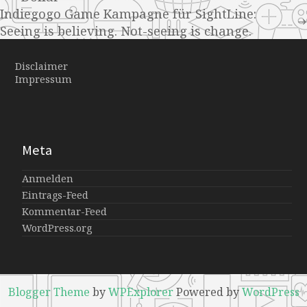
Indiegogo Game Kampagne für SightLine:
Seeing is believing. Not-seeing is change.
Disclaimer
Impressum
Meta
Anmelden
Eintrags-Feed
Kommentar-Feed
WordPress.org
Blogger Theme
by
WPExplorer
Powered by
WordPress