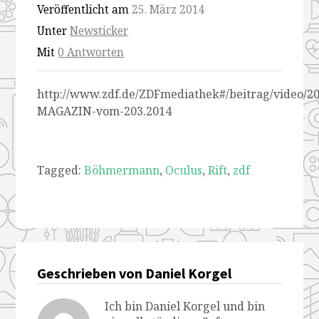
Veröffentlicht am
25. März 2014
neomagazin-
neomagazin-
neomagazin-
neomagazin-
Unter
Newsticker
ab-
ab-
ab-
ab-
Mit
0 Antworten
minute-
minute-
minute-
minute-
http://www.zdf.de/ZDFmediathek#/beitrag/video/2
2050
2050
2050
2050
MAGAZIN-vom-203.2014
Tagged:
Böhmermann
,
Oculus
,
Rift
,
zdf
Geschrieben von Daniel Korgel
Ich bin Daniel Korgel und bin