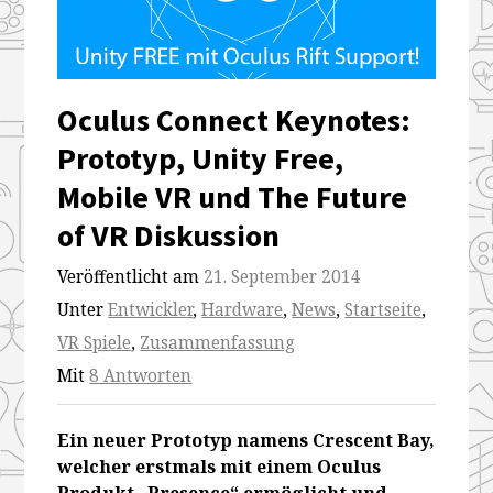
mobile-
mobile-
mobile-
mobile-
vr-
vr-
vr-
vr-
und-
und-
und-
und-
Oculus Connect Keynotes:
the-
the-
the-
the-
Prototyp, Unity Free,
future-
future-
future-
future-
Mobile VR und The Future
of-
of-
of-
of-
of VR Diskussion
vr-
vr-
vr-
vr-
Veröffentlicht am
21. September 2014
diskussion
diskussion
diskussion
diskussion
Unter
Entwickler
,
Hardware
,
News
,
Startseite
,
VR Spiele
,
Zusammenfassung
Mit
8 Antworten
Ein neuer Prototyp namens Crescent Bay,
welcher erstmals mit einem Oculus
Produkt „Presence“ ermöglicht und