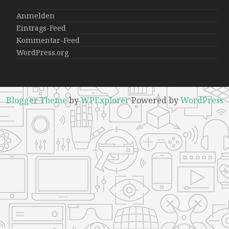
Anmelden
Eintrags-Feed
Kommentar-Feed
WordPress.org
Blogger Theme
by
WPExplorer
Powered by
WordPress