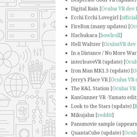
Digital Rain [
Oculus VR dev
Ecchi Ecchi Lovegirl [
officia
FireBox (many updates) [
Oc
Hachukara [
bowlroll
]
Hell Waltzer [
OculusVR dev
In a Distance / No More War
interleaveVR (update) [
Ocul
Iron Man MK1.3 (update) [
O
Jerry’s Place VR [
Oculus VR 
The K&L Station [
Oculus VR
KanGunner VR -Yamato editio
Look to the Stars (update) [
Mikujalus [
reddit
]
Panomovie sample (appears 
QuantaCube (update) [
Oculu