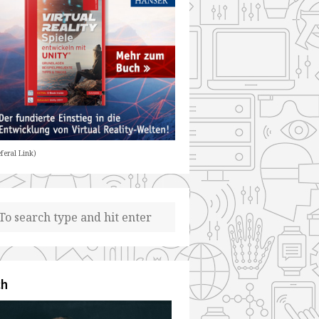
feral Link)
ch