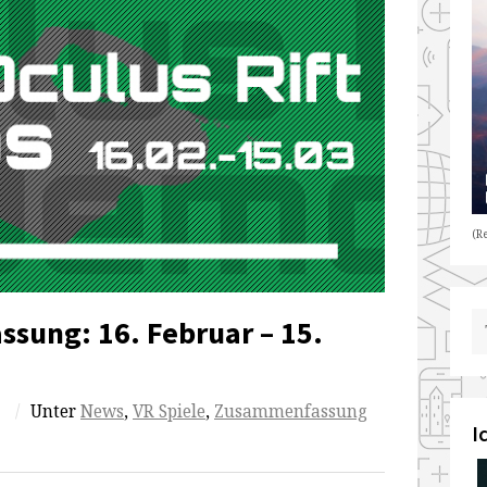
(Re
ung: 16. Februar – 15.
/
Unter
News
,
VR Spiele
,
Zusammenfassung
I