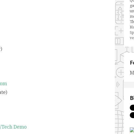
Qu
ga
un
me
Th
Ha
Sp
ve
)
F
M
oom
te)
B
n/Tech Demo