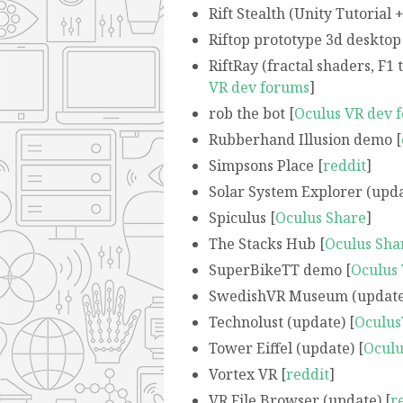
Rift Stealth (Unity Tutorial + 
Riftop prototype 3d desktop
RiftRay (fractal shaders, F1 
VR dev forums
]
rob the bot [
Oculus VR dev 
Rubberhand Illusion demo [
Simpsons Place [
reddit
]
Solar System Explorer (upda
Spiculus [
Oculus Share
]
The Stacks Hub [
Oculus Sha
SuperBikeTT demo [
Oculus
SwedishVR Museum (update
Technolust (update) [
Oculus
Tower Eiffel (update) [
Oculu
Vortex VR [
reddit
]
VR File Browser (update) [
r