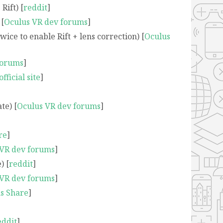
Rift) [
reddit
]
 [
Oculus VR dev forums
]
twice to enable Rift + lens correction) [
Oculus
forums
]
official site
]
te) [
Oculus VR dev forums
]
re
]
 VR dev forums
]
) [
reddit
]
VR dev forums
]
s Share
]
eddit
]