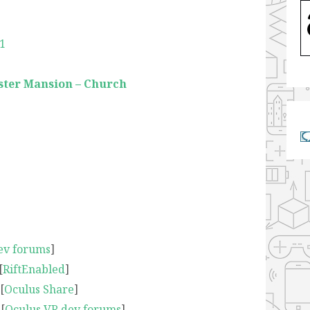
1
ster Mansion – Church
ev forums
]
[
RiftEnabled
]
[
Oculus Share
]
[
Oculus VR dev forums
]