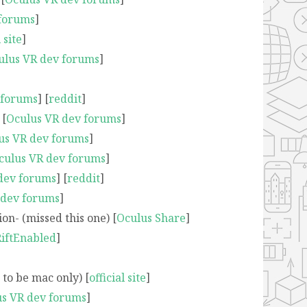
 forums
]
l site
]
ulus VR dev forums
]
 forums
] [
reddit
]
 [
Oculus VR dev forums
]
us VR dev forums
]
culus VR dev forums
]
dev forums
] [
reddit
]
 dev forums
]
n- (missed this one) [
Oculus Share
]
RiftEnabled
]
to be mac only) [
official site
]
s VR dev forums
]