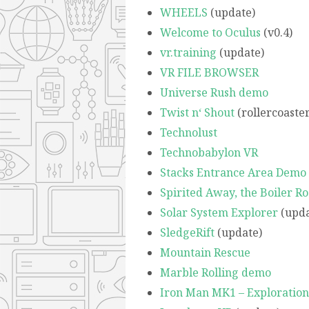
WHEELS
(update)
Welcome to Oculus
(v0.4)
vr.training
(update)
VR FILE BROWSER
Universe Rush demo
Twist n‘ Shout
(rollercoaster
Technolust
Technobabylon VR
Stacks Entrance Area Demo
Spirited Away, the Boiler R
Solar System Explorer
(upda
SledgeRift
(update)
Mountain Rescue
Marble Rolling demo
Iron Man MK1 – Exploratio