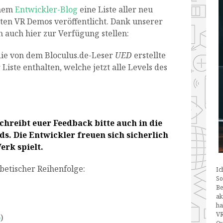
inem
Entwickler-Blog
eine Liste aller neu
ten VR Demos veröffentlicht. Dank unserer
h auch hier zur Verfügung stellen:
die von dem Bloculus.de-Leser
UED
erstellte
iste enthalten, welche jetzt alle Levels des
chreibt euer Feedback bitte auch in die
ds. Die Entwickler freuen sich sicherlich
erk spielt.
abetischer Reihenfolge:
Ic
So
Be
ak
ha
VR
o
)