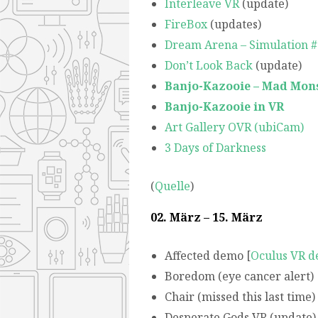
Interleave VR
(update)
FireBox
(updates)
Dream Arena – Simulation #
Don’t Look Back
(update)
Banjo-Kazooie – Mad Mon
Banjo-Kazooie in VR
Art Gallery OVR (ubiCam)
3 Days of Darkness
(
Quelle
)
02. März – 15. März
Affected demo [
Oculus VR d
Boredom (eye cancer alert) 
Chair (missed this last time) 
Desperate Gods VR (update) 