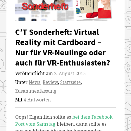
nur-
nur-
nur-
nur-
fuer-
fuer-
fuer-
fuer-
vr-
vr-
vr-
vr-
C’T Sonderheft: Virtual
neulinge-
neulinge-
neulinge-
neulinge-
Reality mit Cardboard –
oder-
oder-
oder-
oder-
Nur für VR-Neulinge oder
auch-
auch-
auch-
auch-
auch für VR-Enthusiasten?
fuer-
fuer-
fuer-
fuer-
Veröffentlicht am
2. August 2015
vr-
vr-
vr-
vr-
Unter
News
,
Review
,
Startseite
,
enthusiasten
enthusiasten
enthusiasten
enthusiasten
Zusammenfassung
Mit
4 Antworten
Oops! Eigentlich sollte es
bei dem Facebook
Post vom Samstag
bleiben, dann sollte es
nur ein kleiner Absatz im kommenden