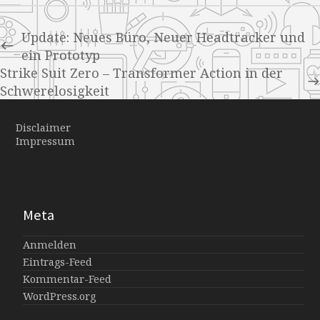
Update: Neues Büro, Neuer Headtracker und
ein Prototyp
Strike Suit Zero – Transformer Action in der
Schwerelosigkeit
Disclaimer
Impressum
Meta
Anmelden
Eintrags-Feed
Kommentar-Feed
WordPress.org