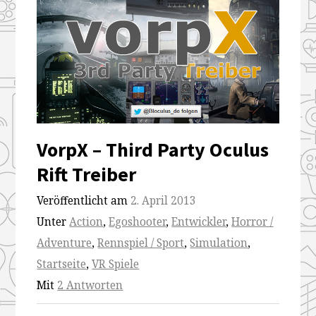
VorpX – Third Party Oculus
Rift Treiber
Veröffentlicht am
2. April 2013
Unter
Action
,
Egoshooter
,
Entwickler
,
Horror /
Adventure
,
Rennspiel / Sport
,
Simulation
,
Startseite
,
VR Spiele
Mit
2 Antworten