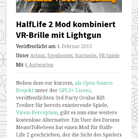
HalfLife 2 Mod kombiniert
VR-Brille mit Lightgun
Veröffentlicht am
4. Februar 2013
Unter
Action
,
Egoshooter
,
Startseite
,
VR Spiele
Mit
6 Antworten
Neben dem vor kurzem,
als Open Source
Projekt
unter der
GPL3+ Lizenz
,
veröffentlichten 3rd Party Oculus Rift
Treiber für bereits existierende Spiele,
Vireio Perception
, gibt es nun eine weitere
kostenlose Alternative: Ein User des Forums
MeantToBeSeen hat einen Mod für Halfe-
Life 2 geschrieben, der die Sicht des Spielers