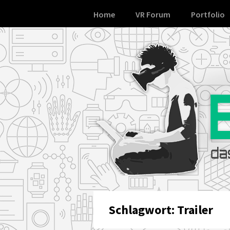
Skip
Home
VR Forum
Portfolio
to
content
Schlagwort:
Trailer