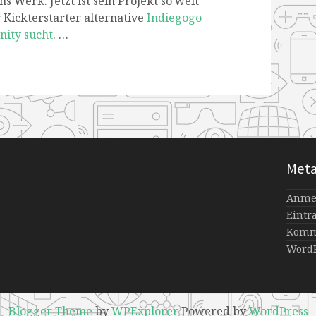
s Werk. Jetzt ist sein Projekt so weit
r Kickterstarter alternative
Indiegogo
ity sucht
. …
Met
Anme
Eintr
Komm
WordP
Blogger Theme
by
WPExplorer
Powered by
WordPress