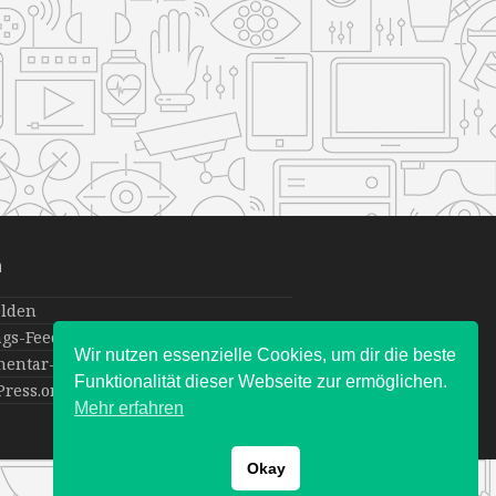
a
lden
ags-Feed
Wir nutzen essenzielle Cookies, um dir die beste
entar-Feed
Funktionalität dieser Webseite zur ermöglichen.
ress.org
Mehr erfahren
Okay