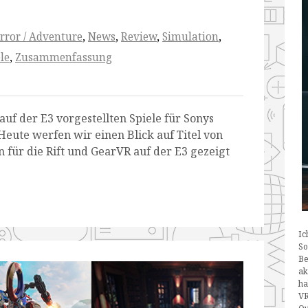
rror / Adventure
,
News
,
Review
,
Simulation
,
le
,
Zusammenfassung
uf der E3 vorgestellten Spiele für Sonys
eute werfen wir einen Blick auf Titel von
 für die Rift und GearVR auf der E3 gezeigt
Ic
So
Be
ak
ha
VR