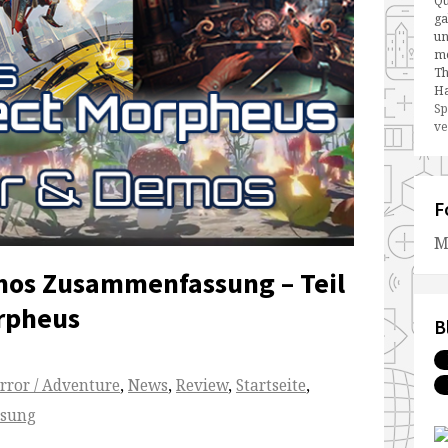
Qu
ga
un
me
Th
Ha
Sp
ve
F
M
emos Zusammenfassung – Teil
orpheus
B
rror / Adventure
,
News
,
Review
,
Startseite
,
sung