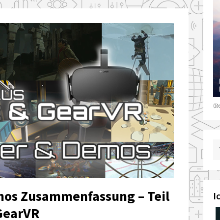
(Re
emos Zusammenfassung – Teil
I
 GearVR