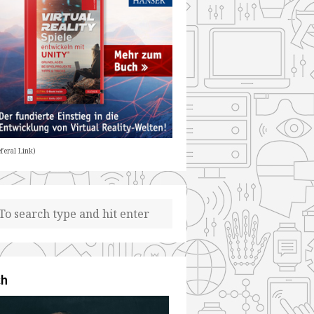
feral Link)
ch