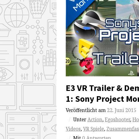
E3 VR Trailer & D
1: Sony Project M
Veröffentlicht am
22. Juni 2015
/
Unter
Action
,
Egoshooter
,
Ho
Videos
,
VR Spiele
,
Zusammenfas
/
Mit
0 Antworten