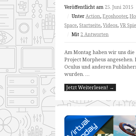
Veröffentlicht am
25. Juni 2015
/
Unter
Action
,
Egoshooter
,
Ho
Space
,
Startseite
,
Videos
,
VR Spie
/
Mit
2 Antworten
Am Montag haben wir uns die a
Project Morpheus angesehen. H
Oculus und anderen Publishern
wurden. …
Jetzt Weiterlesen! →