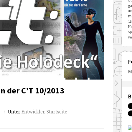
Qu
ga
un
me
Th
Ha
Sp
ve
F
M
 in der C’T 10/2013
B
/
Unter
Entwickler
,
Startseite