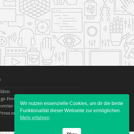
a
lden
ags-Feed
Wir nutzen essenzielle Cookies, um dir die beste
entar-Feed
Funktionalität dieser Webseite zur ermöglichen.
ress.org
Mehr erfahren