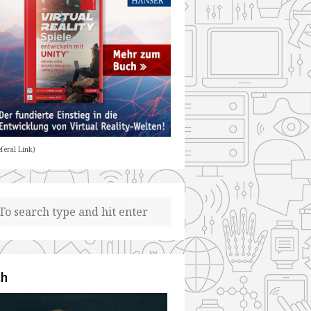
feral Link)
ch