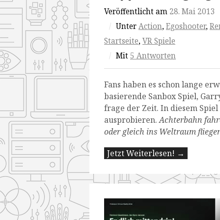
Veröffentlicht am
28. Mai 2013
/
Unter
Action
,
Egoshooter
,
Re
Startseite
,
VR Spiele
/
Mit
5 Antworten
Fans haben es schon lange erw
basierende Sanbox Spiel, Garr
frage der Zeit. In diesem Spiel
ausprobieren.
Achterbahn fahr
oder gleich
ins Weltraum fliege
Jetzt Weiterlesen! →