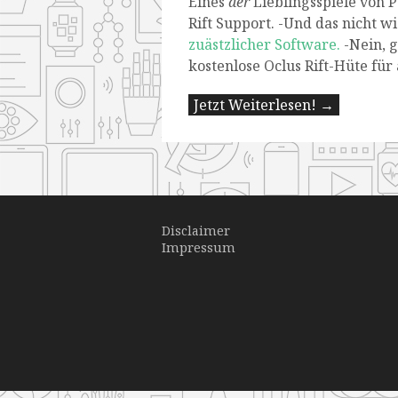
Eines
der
Lieblingsspiele von 
Rift Support. -Und das nicht w
zuästzlicher Software.
-Nein, g
kostenlose Oclus Rift-Hüte für 
Jetzt Weiterlesen! →
Disclaimer
Impressum