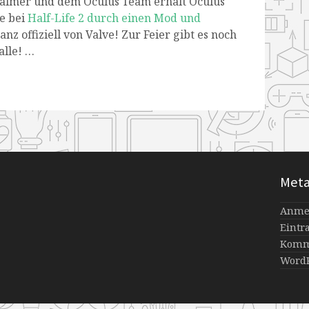
Palmer und dem Oculus Team erhält Oculus
ie bei
Half-Life 2 durch einen Mod und
anz offiziell von Valve! Zur Feier gibt es noch
alle! …
Met
Anme
Eintr
Komm
WordP