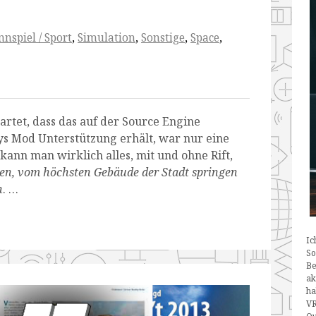
nnspiel / Sport
,
Simulation
,
Sonstige
,
Space
,
artet, dass das auf der Source Engine
ys Mod Unterstützung erhält, war nur eine
 kann man wirklich alles, mit und ohne Rift,
en,
vom höchsten Gebäude der Stadt springen
n
. …
Ic
So
Be
ak
ha
VR