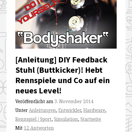
[Anleitung] DIY Feedback
Stuhl (Buttkicker)! Hebt
Rennspiele und Co auf ein
neues Level!
Veröffentlicht am
3. November 2014
Unter
Anleitungen
,
Entwickler
,
Hardware
,
Rennspiel / Sport
,
Simulation
,
Startseite
Mit
12 Antworten