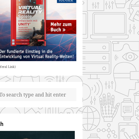
feral Link)
ch