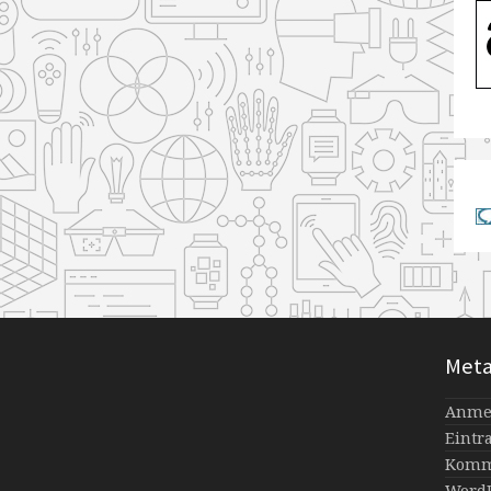
Met
Anme
Eintr
Komm
WordP