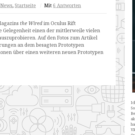
,
News
,
Startseite
/
Mit
6 Antworten
Magazins
the Wired
im Oculus Rift
 Gelegenheit einen der mittlerweile vielen
uszuprobieren. Auf den Fotos zum Artikel
uerungen an dem besagten Prototypen
ionen über einen weiteren neuen Prototypen
Ic
So
Be
ak
ha
VR