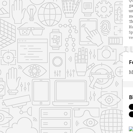
Qu
ga
un
me
Th
Ha
Sp
ve
F
M
B