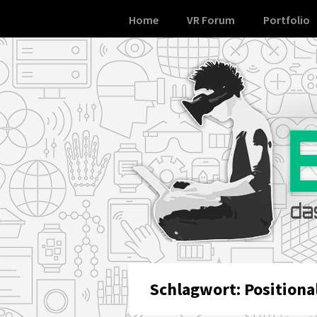
Skip
Home
VR Forum
Portfolio
to
content
Schlagwort:
Positiona