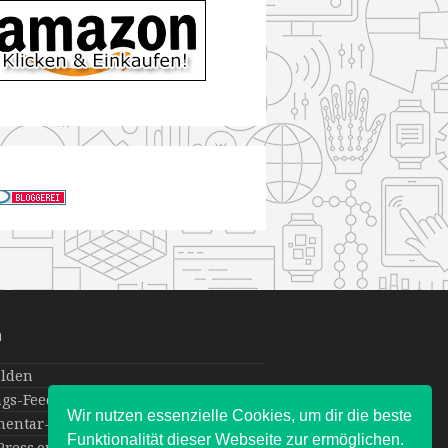
a
lden
ags-Feed
Wir nutzen essenzielle Cookies, um dir die beste
entar-Feed
Funktionalität dieser Webseite zur ermöglichen.
ress.org