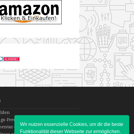
a
lden
ags-Feed
Wir nutzen essenzielle Cookies, um dir die beste
entar-Feed
Funktionalität dieser Webseite zur ermöglichen.
ress.org