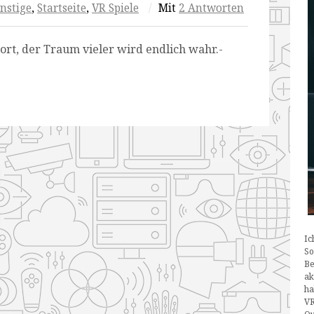
nstige
,
Startseite
,
VR Spiele
/
Mit
2 Antworten
ort, der Traum vieler wird endlich wahr.-
Ic
So
Be
ak
ha
VR