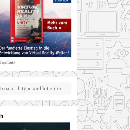
feral Link)
ch