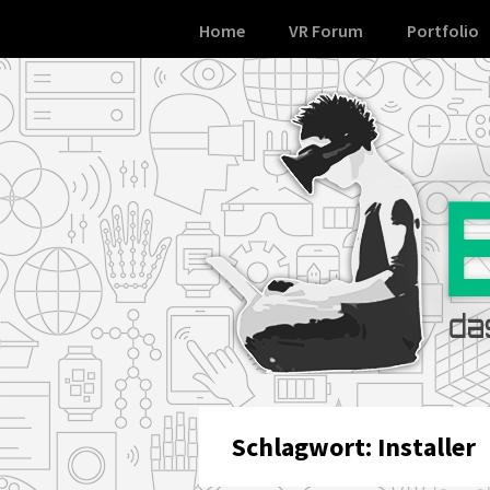
Skip
Home
VR Forum
Portfolio
to
content
Schlagwort:
Installer