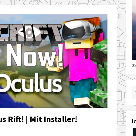
(Re
 Rift! | Mit Installer!
I