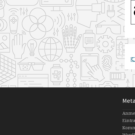
Met
Anme
Eintr
Komm
WordP