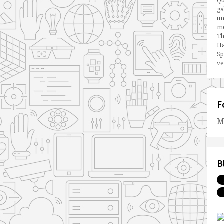
Qu
ga
un
me
Th
Ha
Sp
ve
F
M
B