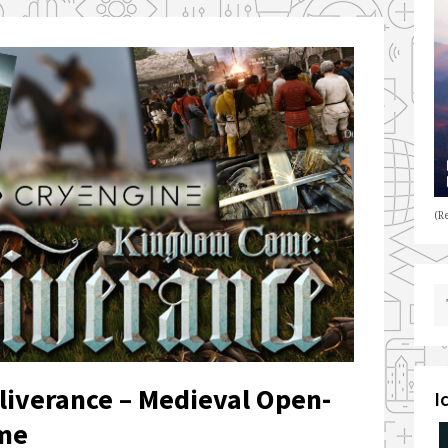
(Re
iverance – Medieval Open-
I
me