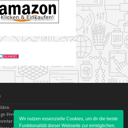
a
lden
ags-Feed
Wir nutzen essenzielle Cookies, um dir die beste
entar-Feed
Funktionalität dieser Webseite zur ermöglichen.
ress.org