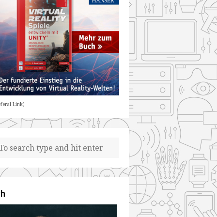
feral Link)
ch