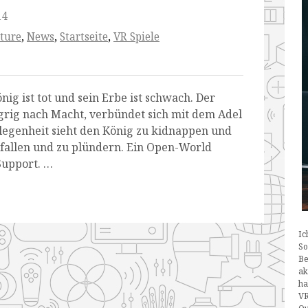
14
ture
,
News
,
Startseite
,
VR Spiele
önig ist tot und sein Erbe ist schwach. Der
grig nach Macht, verbündet sich mit dem Adel
legenheit sieht den König zu kidnappen und
fallen und zu plündern. Ein Open-World
Support. …
Ic
So
Be
ak
ha
VR