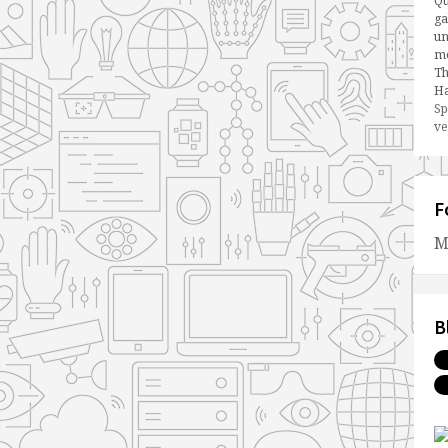
Qu
ga
un
me
Th
Ha
Sp
ve
F
M
B