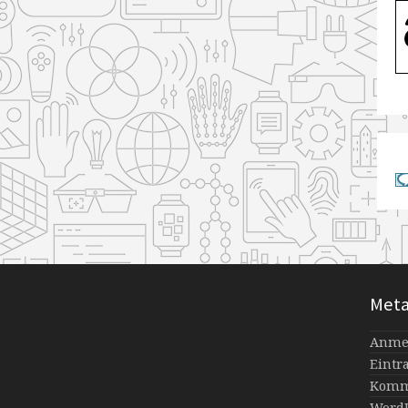
Met
Anme
Eintr
Komm
WordP