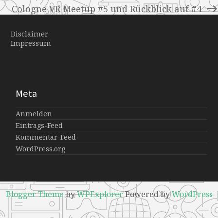
Cologne VR Meetup #5 und Rückblick auf #4
Disclaimer
Impressum
Meta
Anmelden
Eintrags-Feed
Kommentar-Feed
WordPress.org
Blogger Theme
by
WPExplorer
Powered by
WordPress