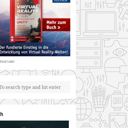
feral Link)
ch