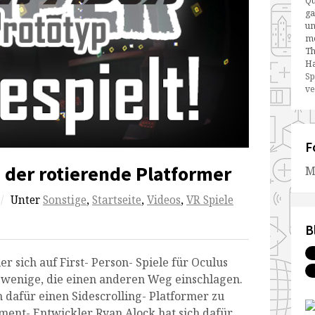
Qu
ga
un
me
Th
Ha
Sp
ve
F
 der rotierende Platformer
M
/
Unter
Sonstige
,
Startseite
,
Videos
,
VR Spiele
B
 sich auf First- Person- Spiele für Oculus
r wenige, die einen anderen Weg einschlagen.
 dafür einen Sidescrolling- Platformer zu
ment- Entwickler Ryan Alock hat sich dafür