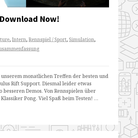
– Download Now!
ture
,
Intern
,
Rennspiel / Sport
,
Simulation
,
usammenfassung
i unserem monatlichen Treffen der besten und
lus Rift Support. Diesmal leider etwas
so besseren Demos. Von Rennspielen über
Klassiker Pong. Viel Spaß beim Testen! …