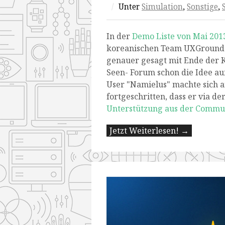
/
Unter
Simulation
,
Sonstige
,
In der
Demo Liste von Mai 201
koreanischen Team UXGround v
genauer gesagt mit Ende der 
Seen- Forum schon die Idee auf
User "Namielus" machte sich an
fortgeschritten, dass er via de
Unterstützung aus der Commun
Jetzt Weiterlesen! →