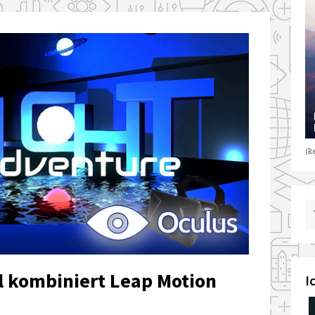
(Re
el kombiniert Leap Motion
I