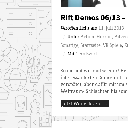
Rift Demos 06/13 
Veröffentlicht am
11. Juli 2013
/
Unter
Action
,
Horror / Adven
Sonstige
,
Startseite
,
VR Spiele
,
Z
/
Mit
1 Antwort
So da sind wir mal wieder! Be
interessantesten Demos mit Ocu
verspätet, aber dafür mit um 
Weltraum- Schlachten bis zum 
Jetzt Weiterlesen! →