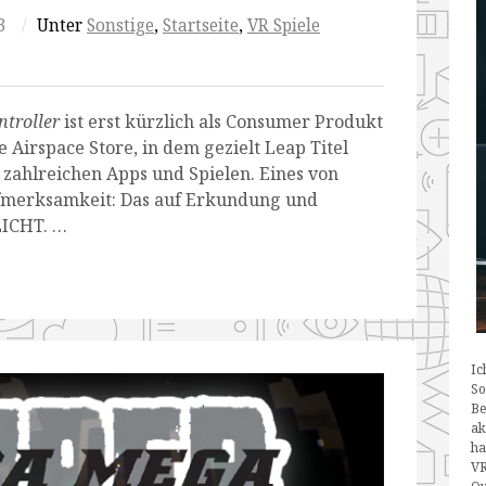
3
/
Unter
Sonstige
,
Startseite
,
VR Spiele
troller
ist erst kürzlich als Consumer Produkt
Airspace Store, in dem gezielt Leap Titel
t zahlreichen Apps und Spielen. Eines von
fmerksamkeit: Das auf Erkundung und
LICHT. …
Ic
So
Be
ak
ha
VR