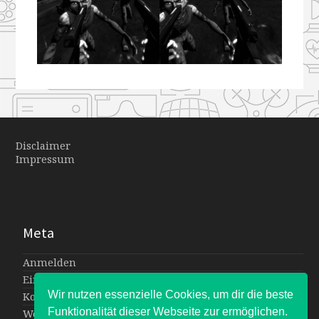
53-
53-
53-
53-
64
64
64
64
Disclaimer
Impressum
Meta
Anmelden
Eintrags-Feed
Wir nutzen essenzielle Cookies, um dir die beste
Kommentar-Feed
Funktionalität dieser Webseite zur ermöglichen.
WordPress.org