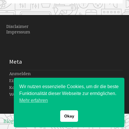
49-
49-
49-
49-
44-
44-
44-
44-
Disclaimer
27
27
27
27
Impressum
Meta
Anmelden
Eintrags-Feed
Wir nutzen essenzielle Cookies, um dir die beste
Kommentar-Feed
Funktionalität dieser Webseite zur ermöglichen.
WordPress.org
Mehr erfahren
Okay
Blogger Theme
by
WPExplorer
Powered by
WordPress