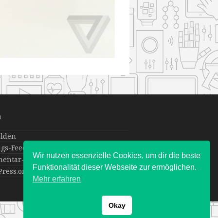
a
lden
ags-Feed
Wir nutzen essenzielle Cookies, um dir die beste
entar-Feed
Funktionalität dieser Webseite zur ermöglichen.
ress.org
Mehr erfahren
Okay