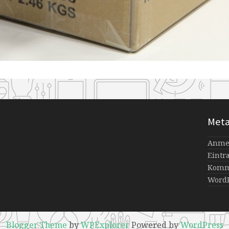
Met
Anme
Eintr
Komm
WordP
Blogger Theme
by
WPExplorer
Powered by
WordPress