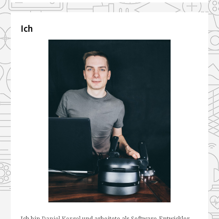
Ich
Ich bin
Daniel Korgel
und arbeitete als Software-Entwickler