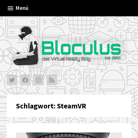
Skip
Menü
to
content
Schlagwort:
SteamVR