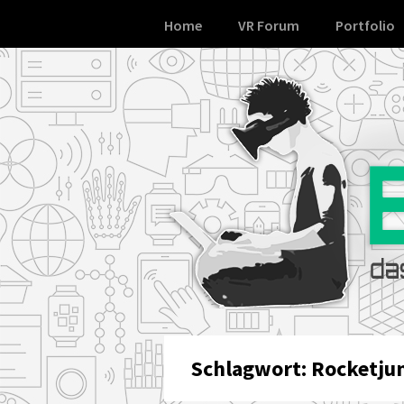
Skip
Home
VR Forum
Portfolio
to
content
Schlagwort:
Rocketj