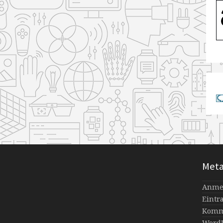
Met
Anme
Eintr
Komm
WordP