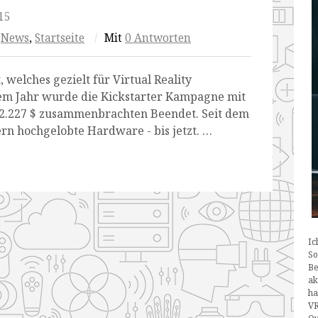
15
,
News
,
Startseite
/
Mit
0 Antworten
 welches gezielt für Virtual Reality
nem Jahr wurde die Kickstarter Kampagne mit
2.227 $
zusammenbrachten Beendet. Seit dem
ern hochgelobte Hardware - bis jetzt. …
Ic
So
Be
ak
ha
VR