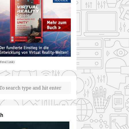
feral Link)
ch