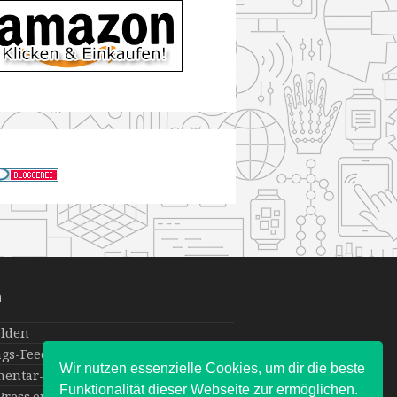
a
lden
ags-Feed
Wir nutzen essenzielle Cookies, um dir die beste
entar-Feed
Funktionalität dieser Webseite zur ermöglichen.
ress.org