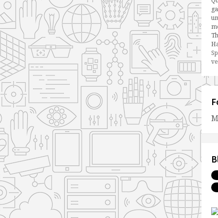
Qu
ga
un
me
Th
Ha
Sp
ve
F
M
B