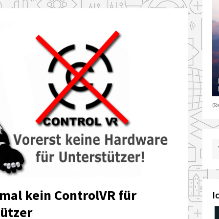
(Re
mal kein ControlVR für
I
tützer