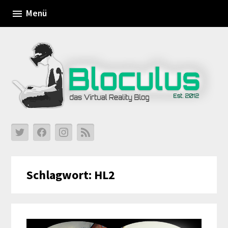
Skip
Menü
to
content
Schlagwort:
HL2