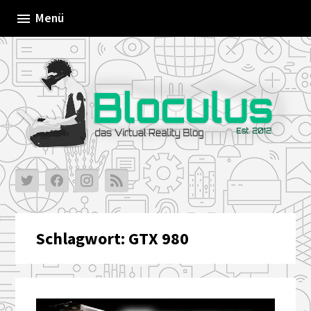
Skip
Menü
to
content
Schlagwort:
GTX 980