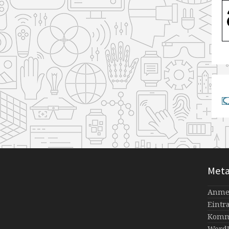
Met
Anme
Eintr
Komm
WordP