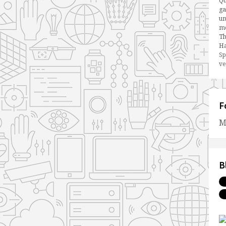
Qu
ga
un
me
Th
Ha
Sp
ve
F
M
B