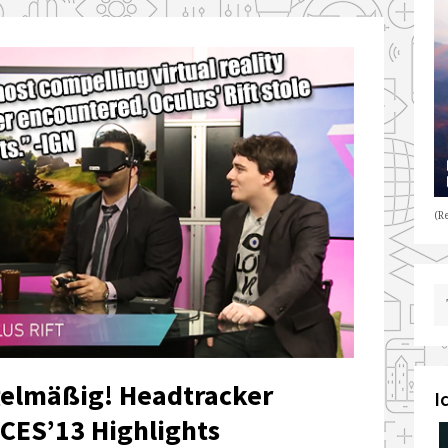
(Re
gelmäßig! Headtracker
I
 CES’13 Highlights