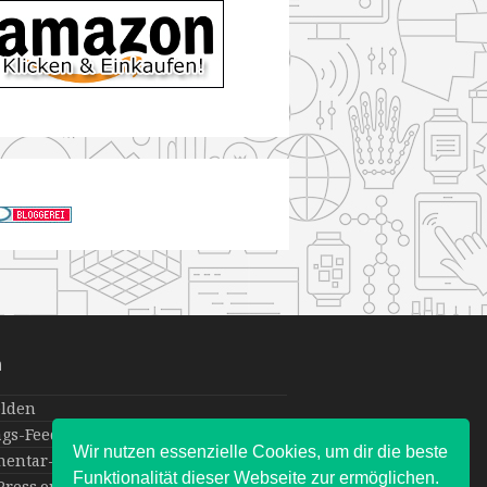
a
lden
ags-Feed
Wir nutzen essenzielle Cookies, um dir die beste
entar-Feed
Funktionalität dieser Webseite zur ermöglichen.
ress.org