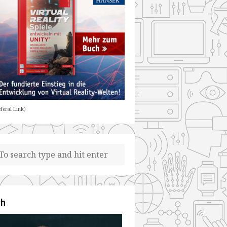
feral Link)
ch