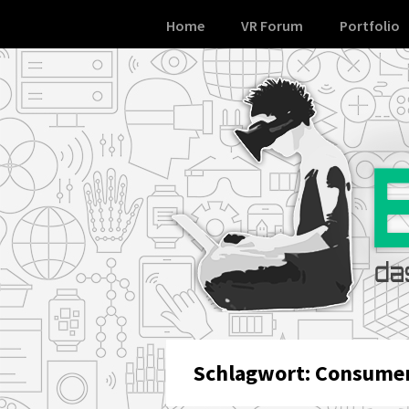
Skip
Home
VR Forum
Portfolio
to
content
Schlagwort:
Consumer