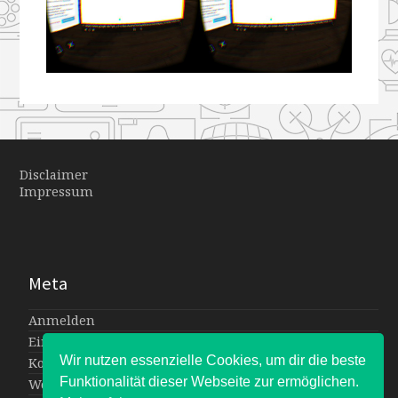
52-
52-
52-
52-
39
39
39
39
Disclaimer
Impressum
Meta
Anmelden
Eintrags-Feed
Wir nutzen essenzielle Cookies, um dir die beste
Kommentar-Feed
Funktionalität dieser Webseite zur ermöglichen.
WordPress.org